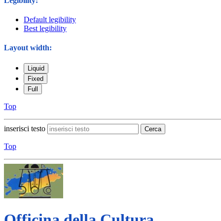
Legibility:
Default legibility
Best legibility
Layout width:
Liquid
Fixed
Full
Top
inserisci testo
Cerca
Top
Officina della Cultura