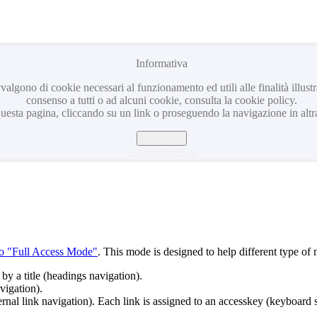
Informativa
avvalgono di cookie necessari al funzionamento ed utili alle finalità illus
consenso a tutti o ad alcuni cookie, consulta la cookie policy.
sta pagina, cliccando su un link o proseguendo la navigazione in altra
Ho capito
Approfondisci
to "Full Access Mode"
. This mode is designed to help different type of 
by a title (headings navigation).
vigation).
rnal link navigation). Each link is assigned to an accesskey (keyboard s