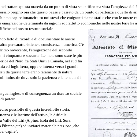
 nel trattare questa materia da un punto di vista scientifico ma vista l'ampiezza de
orarlo proprio ora
che questo paese è passato da un punto di partenza a quello di ar
biamo capire innanzitutto noi stessi che emigranti siamo stati e che con le nostre 
a emigrazione determinata da ragioni soprattutto economiche nelle nostre terre ha
fiche nel nostro tessuto sociale.
o fatto di ricordi e di documentare le nostre
altra per caratteristiche e consistenza numerica. C'è
 il primo novecento, l'emigrazione del secondo
nni cinquanta e sessanta. Le mete sono state le più
erica del Nord fra Stati Uniti e Canada, nel sud fra
a ed Inghilterra, oppure interna verso i grandi
esti da queste terre erano raramente di natura
ndi industrie dove solo la pazienza e la tenacia di
ingua inglese e di conseguenza un riscatto sociale
di potere.
iso possibile di questa incredibile storia.
tenza e le lacrime dell'arrivo, la difficile
 Valle del Liri (Arpino, Isola del Liri, Sora,
a Fibreno,etc) ad inviarci materiale prezioso, che
per capire".