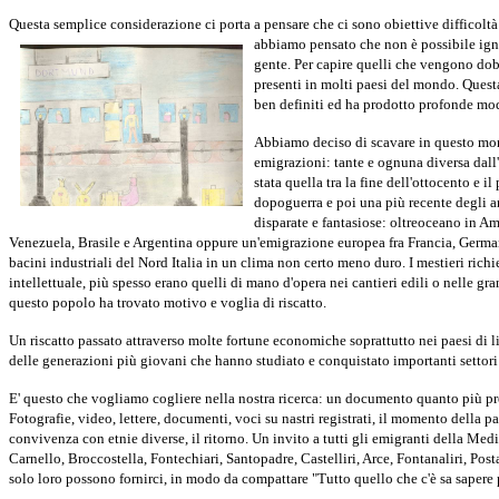
Questa semplice considerazione ci porta a pensare che ci sono obiettive difficoltà
abbiamo pensato che non è possibile ign
gente. Per capire quelli che vengono dob
presenti in molti paesi del mondo. Quest
ben definiti ed ha prodotto profonde modi
Abbiamo deciso di scavare in questo mond
emigrazioni: tante e ognuna diversa dall'
stata quella tra la fine dell'ottocento e
dopoguerra e poi una più recente degli a
disparate e fantasiose: oltreoceano in Am
Venezuela, Brasile e Argentina oppure un'emigrazione europea fra Francia, Germani
bacini industriali del Nord Italia in un clima non certo meno duro. I mestieri richi
intellettuale, più spesso erano quelli di mano d'opera nei cantieri edili o nelle gra
questo popolo ha trovato motivo e voglia di riscatto.
Un riscatto passato attraverso molte fortune economiche soprattutto nei paesi di l
delle generazioni più giovani che hanno studiato e conquistato importanti settori 
E' questo che vogliamo cogliere nella nostra ricerca: un documento quanto più prec
Fotografie, video, lettere, documenti, voci su nastri registrati, il momento della par
convivenza con etnie diverse, il ritorno. Un invito a tutti gli emigranti della Media
Carnello, Broccostella, Fontechiari, Santopadre, Castelliri, Arce, Fontanaliri, Post
solo loro possono fornirci, in modo da compattare "Tutto quello che c'è sa sapere 