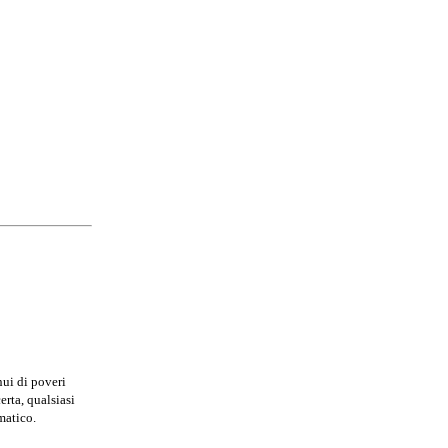
nui di poveri
erta, qualsiasi
matico.