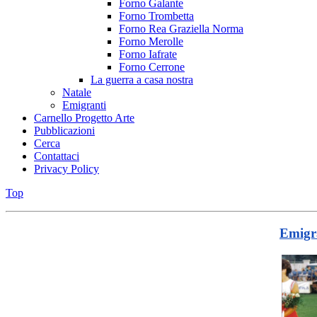
Forno Galante
Forno Trombetta
Forno Rea Graziella Norma
Forno Merolle
Forno Iafrate
Forno Cerrone
La guerra a casa nostra
Natale
Emigranti
Carnello Progetto Arte
Pubblicazioni
Cerca
Contattaci
Privacy Policy
Top
Emigra