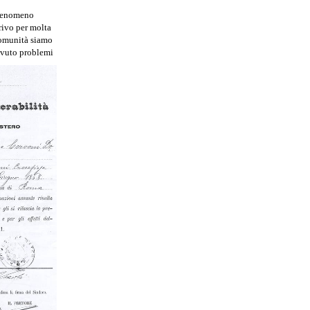
l fenomeno
rivo per molta
comunità siamo
 avuto problemi