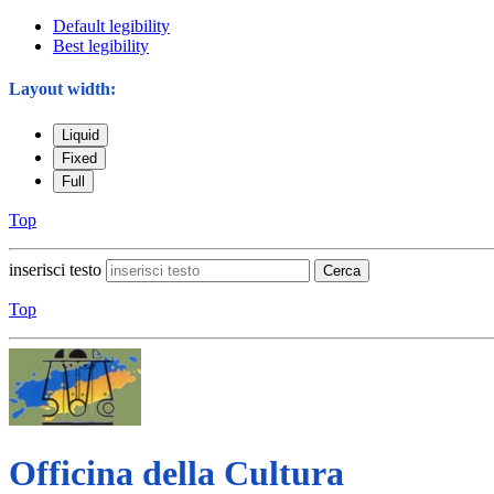
Default legibility
Best legibility
Layout width:
Liquid
Fixed
Full
Top
inserisci testo
Cerca
Top
Officina della Cultura