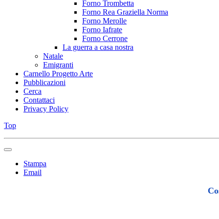
Forno Trombetta
Forno Rea Graziella Norma
Forno Merolle
Forno Iafrate
Forno Cerrone
La guerra a casa nostra
Natale
Emigranti
Carnello Progetto Arte
Pubblicazioni
Cerca
Contattaci
Privacy Policy
Top
Stampa
Email
Co