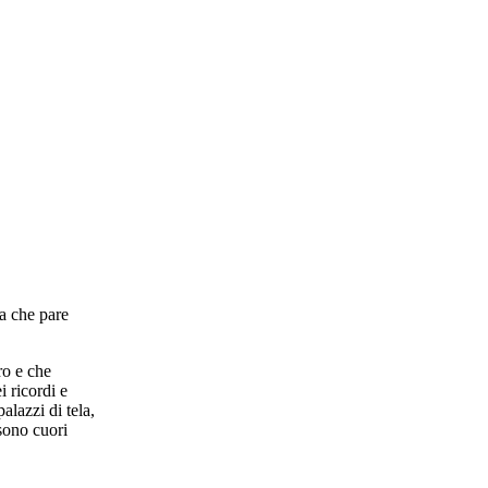
ra che pare
ro e che
 ricordi e
alazzi di tela,
 sono cuori