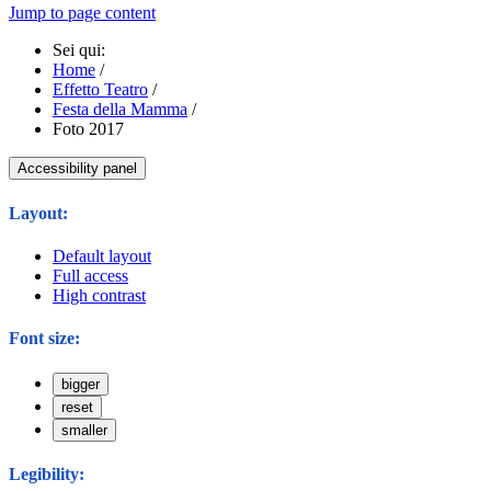
Jump to page content
Sei qui:
Home
/
Effetto Teatro
/
Festa della Mamma
/
Foto 2017
Accessibility panel
Layout:
Default layout
Full access
High contrast
Font size:
bigger
reset
smaller
Legibility: