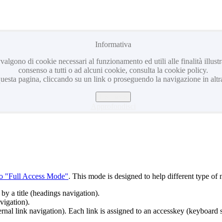
Informativa
avvalgono di cookie necessari al funzionamento ed utili alle finalità illus
consenso a tutti o ad alcuni cookie, consulta la cookie policy.
sta pagina, cliccando su un link o proseguendo la navigazione in altra
Ho capito
Approfondisci
to "Full Access Mode"
. This mode is designed to help different type of 
by a title (headings navigation).
vigation).
rnal link navigation). Each link is assigned to an accesskey (keyboard s