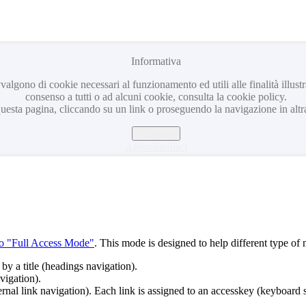
Informativa
avvalgono di cookie necessari al funzionamento ed utili alle finalità illus
consenso a tutti o ad alcuni cookie, consulta la cookie policy.
sta pagina, cliccando su un link o proseguendo la navigazione in altra
Ho capito
Approfondisci
to "Full Access Mode"
. This mode is designed to help different type of 
by a title (headings navigation).
vigation).
rnal link navigation). Each link is assigned to an accesskey (keyboard s