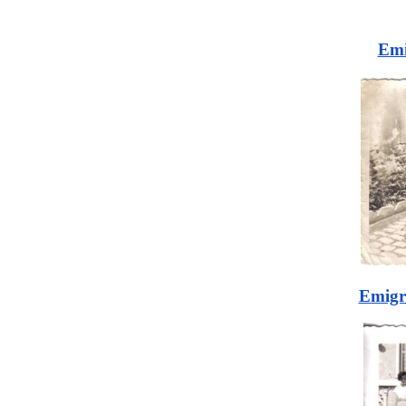
Emi
Emigr