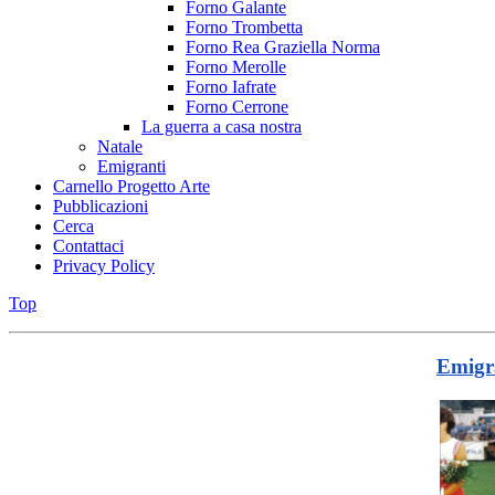
Forno Galante
Forno Trombetta
Forno Rea Graziella Norma
Forno Merolle
Forno Iafrate
Forno Cerrone
La guerra a casa nostra
Natale
Emigranti
Carnello Progetto Arte
Pubblicazioni
Cerca
Contattaci
Privacy Policy
Top
Emigra