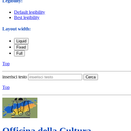
Legibility:
Default legibility
Best legibility
Layout width:
Liquid
Fixed
Full
Top
inserisci testo
Cerca
Top
Officina della Cultura