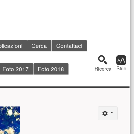
licazioni
Cerca
Contattaci
Riquadro 
Foto 2017
Foto 2018
Stile
Ricerca