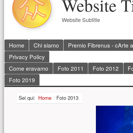
Website Ti
Website Subtitle
Menu principale
Home
Chi siamo
Premio Fibrenus - cArte 
Privacy Policy
Come eravamo
Foto 2011
Foto 2012
F
Foto 2019
Sei qui:
Home
/
Foto 2013