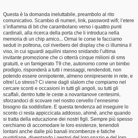
Questa è la domanda ineluttabile, preambolo al rito
comunicativo. Scambio di numeri, link, password wifi; l’etere
s’infiamma di bit che carambolano verso i quattro punti
cardinali, alla ricerca della porta che li introduca nella
memoria di un chip amico... Ormai le corse le facciamo
seduti in poltrona, col riverbero del display che ci illumina il
viso, in cui sguardi aquilini stanno snidando l’ultima
invitante promozione che ci otterrà cinque milioni di sms
gratuiti, e un famigerato T9 che, autonomo come un bimbo
prodigio, risponderà a tutti i messaggi, rendendoti, non
potendo essere onnipotente, almeno onnipresente in rete, e
oltre! Lo stress? Ci viene dagli slalom che compiamo nel
cercare sconti e occasioni in tutti gli angoli, su tutti gli
scaffali, dentro tutte le ceste a novantanove centesimi,
sforzandoci di scovare nel nostro cervello l’ennesimo
bisogno da soddisfare. E questa tendenza ad inseguire lo
sconto ci resta appiccicata addosso, ahimé, anche quando
si tratta della educazione dei nostri figli. Sempre più spesso
cerchiamo di accomodare le loro esistenze, tenendoli
lontani anche dalle più banali incombenze e fatiche
quotidiane, diventando i gestori del loro spazio e del loro