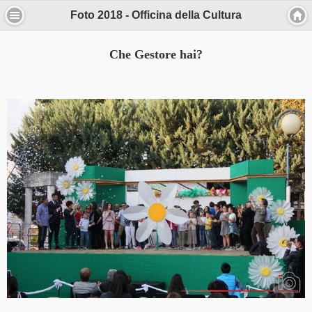
Foto 2018 - Officina della Cultura
Che Gestore hai?
Informativa
Questo sito o gli strumenti terzi da questo
utilizzati si avvalgono di cookie necessari al
funzionamento ed utili alle finalità illustrate
nella cookie policy. Se vuoi saperne di più o
negare il consenso a tutti o ad alcuni cookie,
consulta la cookie policy.
Chiudendo questo banner, scorrendo questa
pagina, cliccando su un link o proseguendo
la navigazione in altra maniera, acconsenti
all’uso dei cookie.
Ho capito
Approfondisci