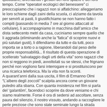
tempo. Come “operatori ecologici del benessere” ci
preoccupiamo che i ragazzi non si affatichino: alleggeriamo
le loro schiene dagli zaini della scuola, ci alziamo da tavola
per servirli ai pasti, li giustifichiamo se non hanno fatto i
compiti (passando in media 7 ore al giorno attaccati al
cellulare), li accompagniamo in macchina dall’amico che
dista settecento metri da casa, cuciniamo sempre quello che
li aggrada (eliminando anche la “fatica” di scoprire nuovi e
più salutari gusti), li difendiamo da tutto e da tutti, poco
importa se a torto o a ragione, liberandoli dal peso delle
proprie responsabilità... Il risultato di questa operazione di
scellerato “salvataggio dagli urti della vita” sono ragazzi che
non si reggono in piedi, avvoltolati su se stessi, che frignano
perché non vogliono farsi interrogare e si prostituiscono per
una ricarica telefonica. Ma la vita non fa sconti.
A quarant’anni dalla sua uscita, il film di Ermanno Olmi
“L’albero degli zoccoli” scalpita ancora come un giovane
puledro alla sbarra. Con quanta insistenza nel film si parla
del ‘galantòm’, facendoci scoprire da dove veniamo e chi
siamo realmente. Forse è ora di sedersi ad ascoltare, senza
paura del silenzio, il nostro vissuto, andando a raccogliere le
perle preziose che sono state seminate lungo la strada