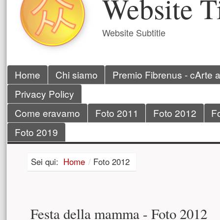
Website Ti
Website Subtitle
Menu principale
Home
Chi siamo
Premio Fibrenus - cArte 
Privacy Policy
Come eravamo
Foto 2011
Foto 2012
F
Foto 2019
Sei qui:
Home
/
Foto 2012
Festa della mamma - Foto 2012