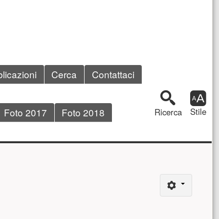
licazioni
Cerca
Contattaci
Riquadro 
Foto 2017
Foto 2018
Stile
Ricerca