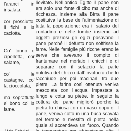
lievitato. Nell’antico Egitto il pane non
l'aranci in
era solo una fonte di cibo ma anche di
insalata,
ricchezza, insieme alla Birra il pane
costituiva la base dell’alimentazione di
cor prosciutto,
tutta la popolazione: era il salario del
li fichi e la
contadino e nelle tombe insieme ad
caciotta.
oggetti preziosi gli egizi posavano il
pane perché il defunto non soffrisse la
fame. Nelle famiglie più ricche erano le
Co' tonno e
serve che avevano il compito di
cipolletta, cor
frantumare nel mortaio i chicchi e di
salame,
separare con il setaccio la parte
nutritiva del chicco dall’involucro che lo
co' le
racchiude per poi macinarli tra due
castagne, co'
pietre. La farina così ottenuta veniva
la cioccolata,
mescolata con l’acqua, impastata a
lungo e cotta su pietre. In seguito la
ma soprattutto
cottura del pane migliorò perché la
e' bono co' la
pietra fu chiusa con un vaso oppure, il
fame.
pane, veniva cotto in una buca scavata
nel terreno e rivestita di pietra nella
quale si accendeva un fuoco. Quando