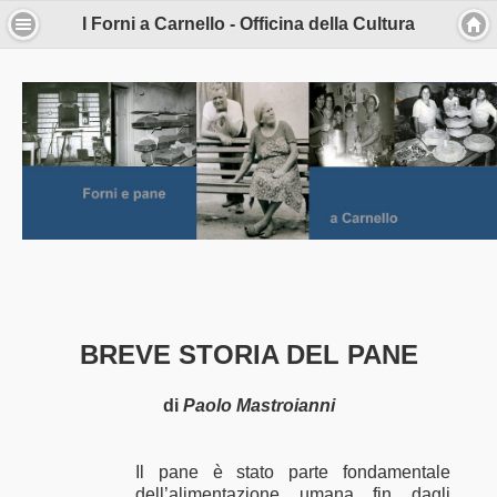
I Forni a Carnello - Officina della Cultura
Informativa
Questo sito o gli strumenti terzi da questo
utilizzati si avvalgono di cookie necessari al
funzionamento ed utili alle finalità illustrate
nella cookie policy. Se vuoi saperne di più o
negare il consenso a tutti o ad alcuni cookie,
consulta la cookie policy.
Chiudendo questo banner, scorrendo questa
pagina, cliccando su un link o proseguendo
la navigazione in altra maniera, acconsenti
all’uso dei cookie.
BREVE STORIA DEL PANE
Ho capito
di
Paolo Mastroianni
Approfondisci
Il pane è stato parte fondamentale
dell’alimentazione umana fin dagli