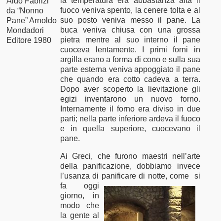
la temperatura era abbastanza alta il
Aldo Fabrizi
fuoco veniva spento, la cenere tolta e al
da “Nonno
suo posto veniva messo il pane. La
Pane” Arnoldo
buca veniva chiusa con una grossa
Mondadori
pietra mentre al suo interno il pane
Editore 1980
cuoceva lentamente. I primi forni in
argilla erano a forma di cono e sulla sua
parte esterna veniva appoggiato il pane
che quando era cotto cadeva a terra.
Dopo aver scoperto la lievitazione gli
egizi inventarono un nuovo forno.
Internamente il forno era diviso in due
parti; nella parte inferiore ardeva il fuoco
e in quella superiore, cuocevano il
pane.
Ai Greci, che furono maestri nell’arte
della panificazione, dobbiamo invece
l’usanza di panificare di notte, come
si
fa oggi
giorno, in
modo che
la gente al