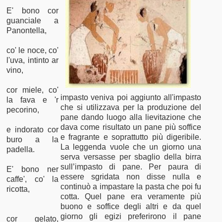
E' bono cor
guanciale a
Panontella,
co' le noce, co'
l'uva, intinto ar
vino,
cor miele, co'
impasto veniva poi aggiunto all'impasto
la fava e 'r
che si utilizzava per la produzione del
pecorino,
pane dando luogo alla lievitazione che
dava come risultato un pane più soffice
e indorato cor
e fragrante e soprattutto più digeribile.
buro a la
La leggenda vuole che un giorno una
padella.
serva versasse per sbaglio della birra
sull’impasto di pane. Per paura di
E' bono ner
essere sgridata non disse nulla e
caffe', co' la
continuò a impastare la pasta che poi fu
ricotta,
cotta. Quel pane era veramente più
buono e soffice degli altri e da quel
giorno gli egizi preferirono il pane
cor gelato,