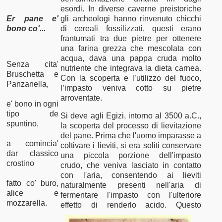
esordi. In diverse caverne preistoriche
Er pane e'
gli archeologi hanno rinvenuto chicchi
bono co'...
di cereali fossilizzati, questi erano
frantumati tra due pietre per ottenere
una farina grezza che mescolata con
acqua, dava una pappa cruda molto
Senza cita'
nutriente che integrava la dieta carnea.
Bruschetta e
Con la scoperta e l’utilizzo del fuoco,
Panzanella,
l’impasto veniva cotto su pietre
arroventate.
e' bono in ogni
tipo de
Si deve agli Egizi, intorno al 3500 a.C.,
spuntino,
la scoperta del processo di lievitazione
del pane. Prima che l'uomo imparasse a
a comincia'
coltivare i lieviti, si era soliti conservare
dar classico
una piccola porzione dell'impasto
crostino
crudo, che veniva lasciato in contatto
con l'aria, consentendo ai lieviti
fatto co' buro,
naturalmente presenti nell'aria di
alice e
fermentare l'impasto con l'ulteriore
mozzarella.
effetto di renderlo acido.
Questo