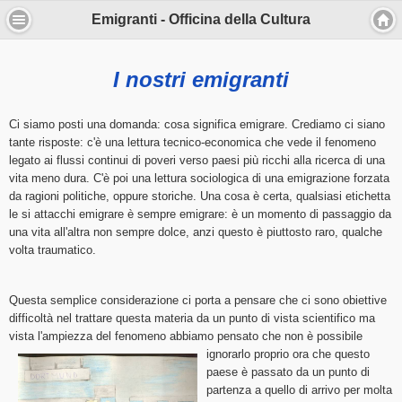
Emigranti - Officina della Cultura
I nostri emigranti
Informativa
Questo sito o gli strumenti terzi da questo
Ci siamo posti una domanda: cosa significa emigrare. Crediamo ci siano
utilizzati si avvalgono di cookie necessari al
tante risposte: c'è una lettura tecnico-economica che vede il fenomeno
funzionamento ed utili alle finalità illustrate
legato ai flussi continui di poveri verso paesi più ricchi alla ricerca di una
nella cookie policy. Se vuoi saperne di più o
vita meno dura. C'è poi una lettura sociologica di una emigrazione forzata
negare il consenso a tutti o ad alcuni cookie,
da ragioni politiche, oppure storiche. Una cosa è certa, qualsiasi etichetta
consulta la cookie policy.
le si attacchi emigrare è sempre emigrare: è un momento di passaggio da
Chiudendo questo banner, scorrendo questa
una vita all'altra non sempre dolce, anzi questo è piuttosto raro, qualche
pagina, cliccando su un link o proseguendo
volta traumatico.
la navigazione in altra maniera, acconsenti
all’uso dei cookie.
Questa semplice considerazione ci porta a pensare che ci sono obiettive
Ho capito
difficoltà nel trattare questa materia da un punto di vista scientifico ma
vista l'ampiezza del fenomeno abbiamo pensato che non è possibile
Approfondisci
ignorarlo proprio ora
che questo
paese è passato da un punto di
partenza a quello di arrivo per molta