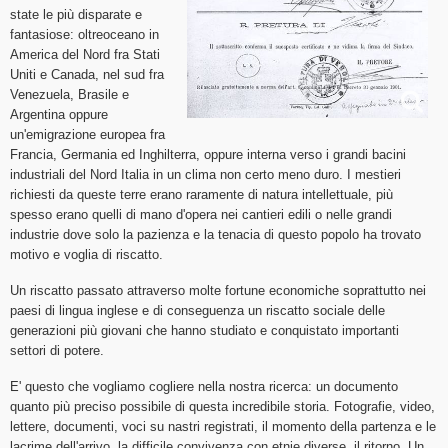
state le più disparate e
fantasiose: oltreoceano in
America del Nord fra Stati
Uniti e Canada, nel sud fra
Venezuela, Brasile e
Argentina oppure
un'emigrazione europea fra
Francia, Germania ed Inghilterra, oppure interna verso i grandi bacini
industriali del Nord Italia in un clima non certo meno duro. I mestieri
richiesti da queste terre erano raramente di natura intellettuale, più
spesso erano quelli di mano d'opera nei cantieri edili o nelle grandi
industrie dove solo la pazienza e la tenacia di questo popolo ha trovato
motivo e voglia di riscatto.
Un riscatto passato attraverso molte fortune economiche soprattutto nei
paesi di lingua inglese e di conseguenza un riscatto sociale delle
generazioni più giovani che hanno studiato e conquistato importanti
settori di potere.
E' questo che vogliamo cogliere nella nostra ricerca: un documento
quanto più preciso possibile di questa incredibile storia. Fotografie, video,
lettere, documenti, voci su nastri registrati, il momento della partenza e le
lacrime dell'arrivo, la difficile convivenza con etnie diverse, il ritorno. Un